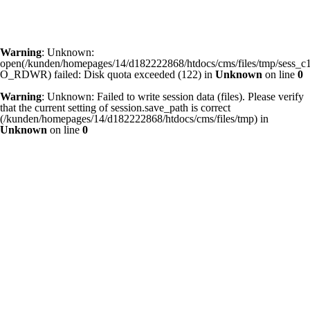
Warning
: Unknown:
open(/kunden/homepages/14/d182222868/htdocs/cms/files/tmp/sess
O_RDWR) failed: Disk quota exceeded (122) in
Unknown
on line
0
Warning
: Unknown: Failed to write session data (files). Please verify
that the current setting of session.save_path is correct
(/kunden/homepages/14/d182222868/htdocs/cms/files/tmp) in
Unknown
on line
0